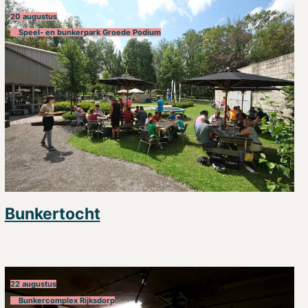
20 augustus
Speel- en bunkerpark Groede Podium
Bunkertocht
22 augustus
Bunkercomplex Rijksdorp