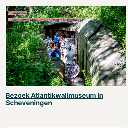
16 augustus
Atlantikwall Museum Den Haag – Badhuisweg
Bezoek Atlantikwallmuseum in
Scheveningen