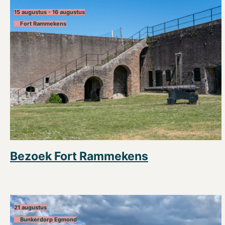
15 augustus - 16 augustus
Fort Rammekens
Bezoek Fort Rammekens
21 augustus
Bunkerdorp Egmond