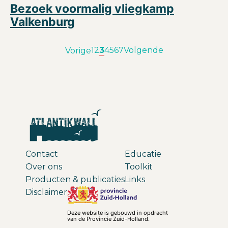
Bezoek voormalig vliegkamp
Valkenburg
1
2
3
4
5
6
7
Volgende
Vorige
Contact
Educatie
Over ons
Toolkit
Producten & publicaties
Links
Disclaimer
Deze website is gebouwd in opdracht
van de Provincie Zuid-Holland.