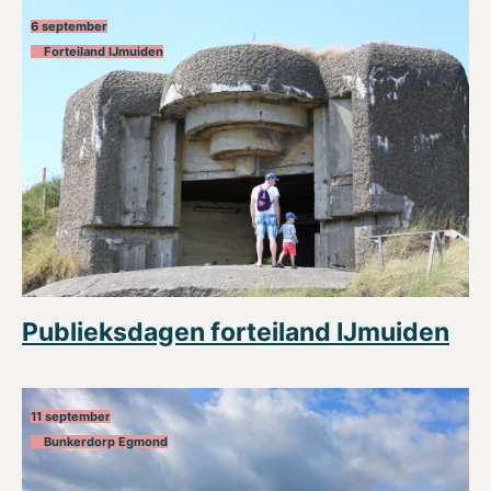
6 september
Forteiland IJmuiden
Publieksdagen forteiland IJmuiden
11 september
Bunkerdorp Egmond