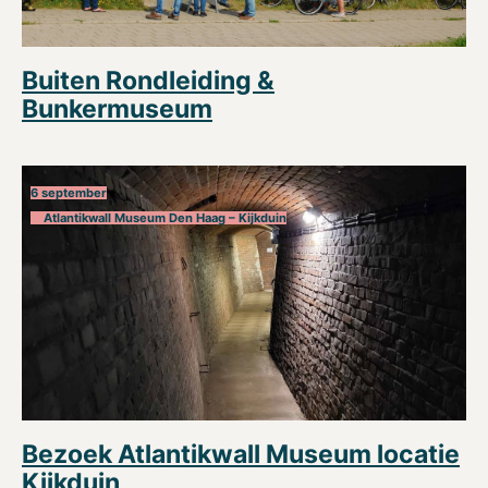
Buiten Rondleiding &
Bunkermuseum
6 september
Atlantikwall Museum Den Haag – Kijkduin
Bezoek Atlantikwall Museum locatie
Kijkduin