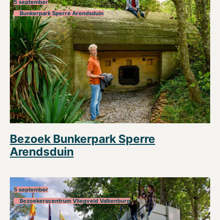
5 september
Bunkerpark Sperre Arendsduin
Bezoek Bunkerpark Sperre
Arendsduin
5 september
Bezoekerscentrum Vliegveld Valkenburg