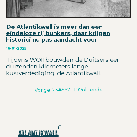
De Atlantikwall is meer dan een
eindeloze rij bunkers, daar krijgen
historici nu pas aandacht voor
16-01-2025
Tijdens WOII bouwden de Duitsers een
duizenden kilometers lange
kustverdediging, de Atlantikwall.
1
2
3
4
5
6
7
…
10
Volgende
Vorige