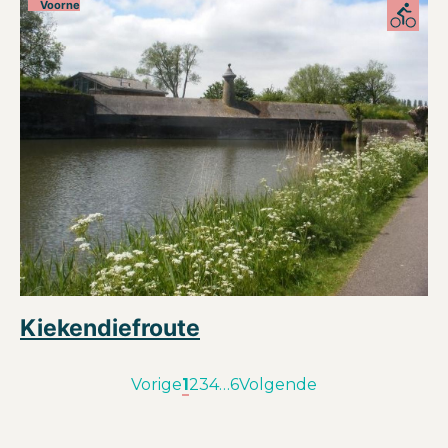
Voorne
Kiekendiefroute
Vorige
1
2
3
4
…
6
Volgende