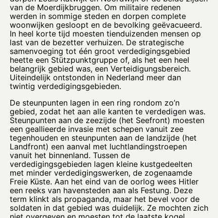
van de Moerdijkbruggen. Om militaire redenen
werden in sommige steden en dorpen complete
woonwijken gesloopt en de bevolking geëvacueerd.
In heel korte tijd moesten tienduizenden mensen op
last van de bezetter verhuizen. De strategische
samenvoeging tot één groot verdedigingsgebied
heette een Stützpunktgruppe of, als het een heel
belangrijk gebied was, een Verteidigungsbereich.
Uiteindelijk ontstonden in Nederland meer dan
twintig verdedigingsgebieden.
De steunpunten lagen in een ring rondom zo’n
gebied, zodat het aan alle kanten te verdedigen was.
Steunpunten aan de zeezijde (het Seefront) moesten
een geallieerde invasie met schepen vanuit zee
tegenhouden en steunpunten aan de landzijde (het
Landfront) een aanval met luchtlandingstroepen
vanuit het binnenland. Tussen de
verdedigingsgebieden lagen kleine kustgedeelten
met minder verdedigingswerken, de zogenaamde
Freie Küste. Aan het eind van de oorlog wees Hitler
een reeks van havensteden aan als Festung. Deze
term klinkt als propaganda, maar het bevel voor de
soldaten in dat gebied was duidelijk. Ze mochten zich
niet overgeven en moesten tot de laatste kogel