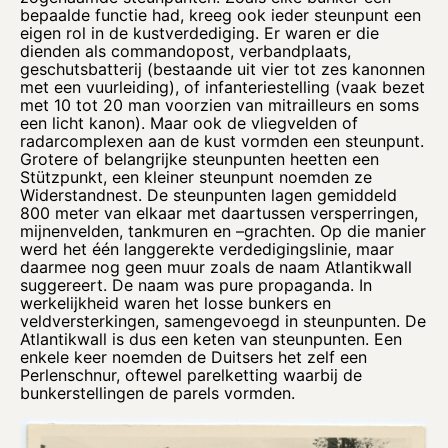
bepaalde functie had, kreeg ook ieder steunpunt een
eigen rol in de kustverdediging. Er waren er die
dienden als commandopost, verbandplaats,
geschutsbatterij (bestaande uit vier tot zes kanonnen
met een vuurleiding), of infanteriestelling (vaak bezet
met 10 tot 20 man voorzien van mitrailleurs en soms
een licht kanon). Maar ook de vliegvelden of
radarcomplexen aan de kust vormden een steunpunt.
Grotere of belangrijke steunpunten heetten een
Stützpunkt, een kleiner steunpunt noemden ze
Widerstandnest. De steunpunten lagen gemiddeld
800 meter van elkaar met daartussen versperringen,
mijnenvelden, tankmuren en –grachten. Op die manier
werd het één langgerekte verdedigingslinie, maar
daarmee nog geen muur zoals de naam Atlantikwall
suggereert. De naam was pure propaganda. In
werkelijkheid waren het losse bunkers en
veldversterkingen, samengevoegd in steunpunten. De
Atlantikwall is dus een keten van steunpunten. Een
enkele keer noemden de Duitsers het zelf een
Perlenschnur, oftewel parelketting waarbij de
bunkerstellingen de parels vormden.