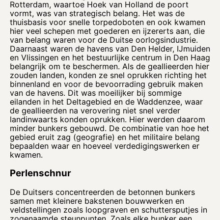
Rotterdam, waartoe Hoek van Holland de poort
vormt, was van strategisch belang. Het was de
thuisbasis voor snelle torpedoboten en ook kwamen
hier veel schepen met goederen en ijzererts aan, die
van belang waren voor de Duitse oorlogsindustrie.
Daarnaast waren de havens van Den Helder, IJmuiden
en Vlissingen en het bestuurlijke centrum in Den Haag
belangrijk om te beschermen. Als de geallieerden hier
zouden landen, konden ze snel oprukken richting het
binnenland en voor de bevoorrading gebruik maken
van de havens. Dit was moeilijker bij sommige
eilanden in het Deltagebied en de Waddenzee, waar
de geallieerden na verovering niet snel verder
landinwaarts konden oprukken. Hier werden daarom
minder bunkers gebouwd. De combinatie van hoe het
gebied eruit zag (geografie) en het militaire belang
bepaalden waar en hoeveel verdedigingswerken er
kwamen.
Perlenschnur
De Duitsers concentreerden de betonnen bunkers
samen met kleinere bakstenen bouwwerken en
veldstellingen zoals loopgraven en schuttersputjes in
zogenaamde steunpunten. Zoals elke bunker een