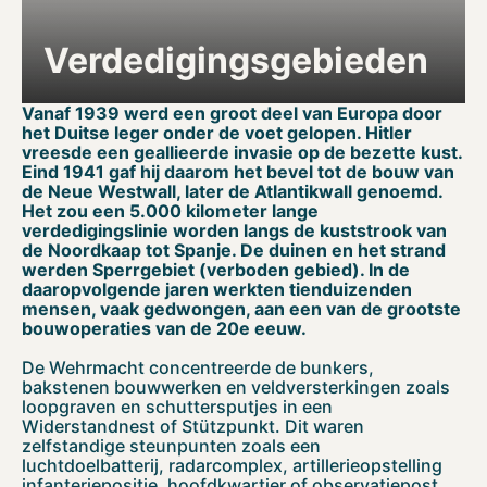
Verdedigingsgebieden
Vanaf 1939 werd een groot deel van Europa door
het Duitse leger onder de voet gelopen. Hitler
vreesde een geallieerde invasie op de bezette kust.
Eind 1941 gaf hij daarom het bevel tot de bouw van
de Neue Westwall, later de Atlantikwall genoemd.
Het zou een 5.000 kilometer lange
verdedigingslinie worden langs de kuststrook van
de Noordkaap tot Spanje. De duinen en het strand
werden Sperrgebiet (verboden gebied). In de
daaropvolgende jaren werkten tienduizenden
mensen, vaak gedwongen, aan een van de grootste
bouwoperaties van de 20e eeuw.
De Wehrmacht concentreerde de bunkers,
bakstenen bouwwerken en veldversterkingen zoals
loopgraven en schuttersputjes in een
Widerstandnest of Stützpunkt. Dit waren
zelfstandige steunpunten zoals een
luchtdoelbatterij, radarcomplex, artillerieopstelling
infanteriepositie, hoofdkwartier of observatiepost.