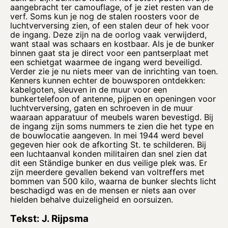
aangebracht ter camouflage, of je ziet resten van de
verf. Soms kun je nog de stalen roosters voor de
luchtverversing zien, of een stalen deur of hek voor
de ingang. Deze zijn na de oorlog vaak verwijderd,
want staal was schaars en kostbaar. Als je de bunker
binnen gaat sta je direct voor een pantserplaat met
een schietgat waarmee de ingang werd beveiligd.
Verder zie je nu niets meer van de inrichting van toen.
Kenners kunnen echter de bouwsporen ontdekken:
kabelgoten, sleuven in de muur voor een
bunkertelefoon of antenne, pijpen en openingen voor
luchtverversing, gaten en schroeven in de muur
waaraan apparatuur of meubels waren bevestigd. Bij
de ingang zijn soms nummers te zien die het type en
de bouwlocatie aangeven. In mei 1944 werd bevel
gegeven hier ook de afkorting St. te schilderen. Bij
een luchtaanval konden militairen dan snel zien dat
dit een Ständige bunker en dus veilige plek was. Er
zijn meerdere gevallen bekend van voltreffers met
bommen van 500 kilo, waarna de bunker slechts licht
beschadigd was en de mensen er niets aan over
hielden behalve duizeligheid en oorsuizen.
Tekst: J. Rijpsma