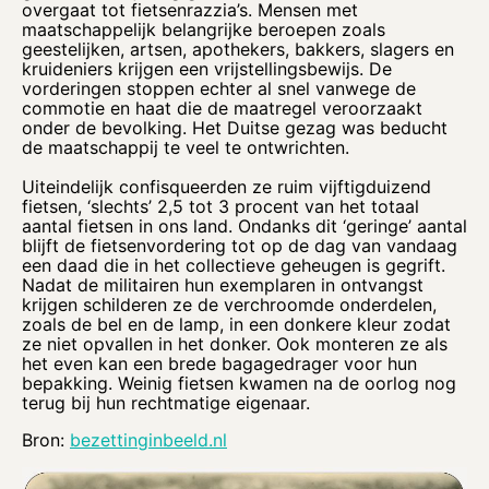
overgaat tot fietsenrazzia’s. Mensen met
maatschappelijk belangrijke beroepen zoals
geestelijken, artsen, apothekers, bakkers, slagers en
kruideniers krijgen een vrijstellingsbewijs. De
vorderingen stoppen echter al snel vanwege de
commotie en haat die de maatregel veroorzaakt
onder de bevolking. Het Duitse gezag was beducht
de maatschappij te veel te ontwrichten.
Uiteindelijk confisqueerden ze ruim vijftigduizend
fietsen, ‘slechts’ 2,5 tot 3 procent van het totaal
aantal fietsen in ons land. Ondanks dit ‘geringe’ aantal
blijft de fietsenvordering tot op de dag van vandaag
een daad die in het collectieve geheugen is gegrift.
Nadat de militairen hun exemplaren in ontvangst
krijgen schilderen ze de verchroomde onderdelen,
zoals de bel en de lamp, in een donkere kleur zodat
ze niet opvallen in het donker. Ook monteren ze als
het even kan een brede bagagedrager voor hun
bepakking. Weinig fietsen kwamen na de oorlog nog
terug bij hun rechtmatige eigenaar.
Bron:
bezettinginbeeld.nl