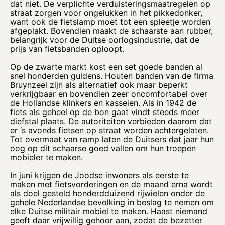
dat niet. De verplichte verduisteringsmaatregelen op
straat zorgen voor ongelukken in het pikkedonker,
want ook de fietslamp moet tot een spleetje worden
afgeplakt. Bovendien maakt de schaarste aan rubber,
belangrijk voor de Duitse oorlogsindustrie, dat de
prijs van fietsbanden oploopt.
Op de zwarte markt kost een set goede banden al
snel honderden guldens. Houten banden van de firma
Bruynzeel zijn als alternatief ook maar beperkt
verkrijgbaar en bovendien zeer oncomfortabel over
de Hollandse klinkers en kasseien. Als in 1942 de
fiets als geheel op de bon gaat vindt steeds meer
diefstal plaats. De autoriteiten verbieden daarom dat
er ‘s avonds fietsen op straat worden achtergelaten.
Tot overmaat van ramp laten de Duitsers dat jaar hun
oog op dit schaarse goed vallen om hun troepen
mobieler te maken.
In juni krijgen de Joodse inwoners als eerste te
maken met fietsvorderingen en de maand erna wordt
als doel gesteld honderdduizend rijwielen onder de
gehele Nederlandse bevolking in beslag te nemen om
elke Duitse militair mobiel te maken. Haast niemand
geeft daar vrijwillig gehoor aan, zodat de bezetter