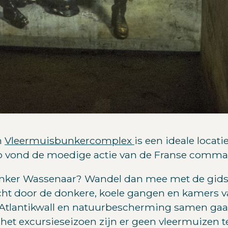
n
Vleermuisbunkercomplex
is een ideale locat
zo vond de moedige actie van de Franse comman
unker Wassenaar? Wandel dan mee met de gids 
cht door de donkere, koele gangen en kamers va
 Atlantikwall en natuurbescherming samen gaan
het excursieseizoen zijn er geen vleermuizen te