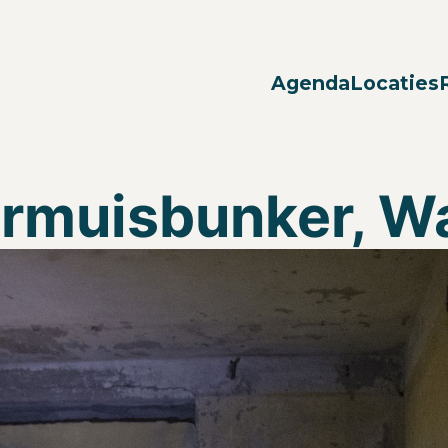
Agenda
Locaties
ermuisbunker, W