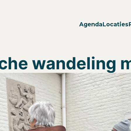
Agenda
Locaties
sche wandeling m