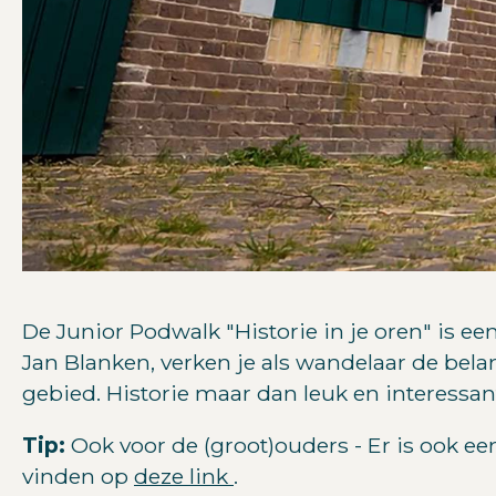
De Junior Podwalk "Historie in je oren" is e
Jan Blanken, verken je als wandelaar de belan
gebied. Historie maar dan leuk en interessa
Tip:
Ook voor de (groot)ouders - Er is ook ee
vinden op
deze link
.