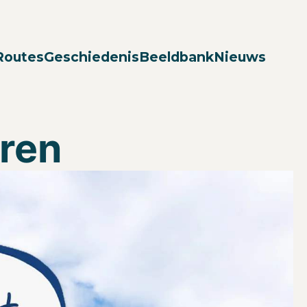
Zoek
Routes
Geschiedenis
Beeldbank
Nieuws
oren