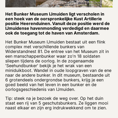
Het Bunker Museum IJmuiden ligt verscholen in
een hoek van de oorspronkelijke Kust Artillerie
positie Heerenduinen. Vanuit deze positie werd de
IJmuidense havenmonding verdedigd en daarmee
ook de toegang tot de haven van Amsterdam.
Het Bunker Museum IJmuiden bestaat uit een flink
complex met verschillende bunkers van
Widerstandnest 81. De entree van het Museum zit in
een manschappenbunker waar zo'n 18 soldaten
sliepen tijdens de oorlog. In de zogenaamde
'Seehundbunker' bekijk je het wrak van een
miniduikboot. Wandel in oude loopgraven van de ene
naar de andere bunker. In dit museum, bestaande uit
6 grotendeels ondergrondse bunkers, krijg je een
goed beeld van het leven in een bunker en de
oorlogsgeschiedenis van IJmuiden.
Tip: steek na je bezoek de weg over. Op het duin
staat een rij van 5 geschutsbunkers. Ze liggen mooi
naast elkaar en zijn erg indrukwekkend om te zien.