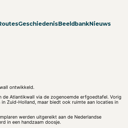
Zoek
Routes
Geschiedenis
Beeldbank
Nieuws
kwall ontwikkeld.
de Atlantikwall via de zogenoemde erfgoedtafel. Vorig
s in Zuid-Holland, maar biedt ook ruimte aan locaties in
emplaren werden uitgereikt aan de Nederlandse
erd in een handzaam doosje.