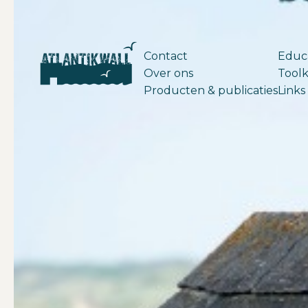
Contact
Educ
Over ons
Toolk
Producten & publicaties
Links