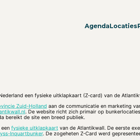
Agenda
Locaties
Nederland een fysieke uitklapkaart (Z-card) van de Atlanti
ovincie Zuid-Holland
aan de communicatie en marketing van 
ntikwall.nl
. De website richt zich primair op bunkerlocatie
a bereikt de site een breed publiek.
t een
fysieke uitklapkaart
van de Atlantikwall. De eerste ex
yss-Inquartbunker
. De zogeheten Z-Card werd gepresente