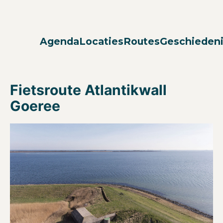
Agenda
Locaties
Routes
Geschieden
Fietsroute Atlantikwall
Goeree