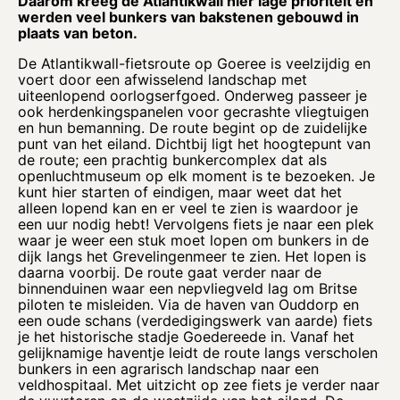
Daarom kreeg de
Atlantikwall hier lage prioriteit en
werden veel bunkers van bakstenen gebouwd in
plaats van beton.
De Atlantikwall-fietsroute op Goeree is veelzijdig en
voert door een afwisselend landschap met
uiteenlopend oorlogserfgoed. Onderweg passeer je
ook herdenkingspanelen voor gecrashte vliegtuigen
en hun bemanning. De route begint op de zuidelijke
punt van het eiland. Dichtbij ligt het hoogtepunt van
de route; een prachtig bunkercomplex dat als
openluchtmuseum op elk moment is te bezoeken. Je
kunt hier starten of eindigen, maar weet dat het
alleen lopend kan en er veel te zien is waardoor je
een uur nodig hebt! Vervolgens fiets je naar een plek
waar je weer een stuk moet lopen om bunkers in de
dijk langs het Grevelingenmeer te zien. Het lopen is
daarna voorbij. De route gaat verder naar de
binnenduinen waar een nepvliegveld lag om Britse
piloten te misleiden. Via de haven van Ouddorp en
een oude schans (verdedigingswerk van aarde) fiets
je het historische stadje Goedereede in. Vanaf het
gelijknamige haventje leidt de route langs verscholen
bunkers in een agrarisch landschap naar een
veldhospitaal. Met uitzicht op zee fiets je verder naar