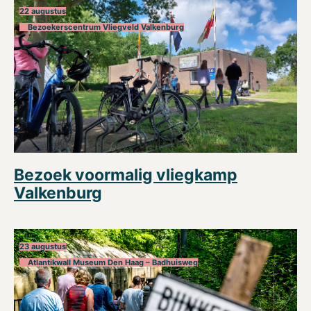
22 augustus
Bezoekerscentrum Vliegveld Valkenburg
Bezoek voormalig vliegkamp
Valkenburg
23 augustus
Atlantikwall Museum Den Haag – Badhuisweg