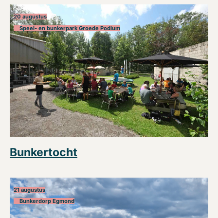
20 augustus
Speel- en bunkerpark Groede Podium
Bunkertocht
21 augustus
Bunkerdorp Egmond