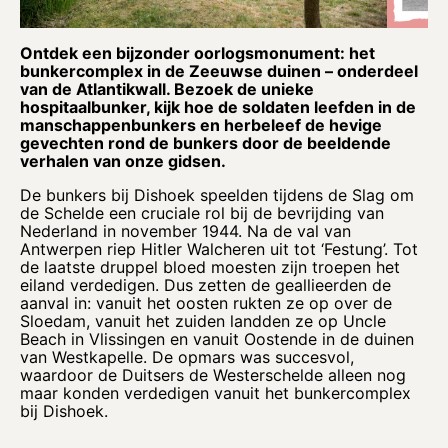
Ontdek een bijzonder oorlogsmonument: het
bunkercomplex in de Zeeuwse duinen – onderdeel
van de Atlantikwall. Bezoek de unieke
hospitaalbunker, kijk hoe de soldaten leefden in de
manschappenbunkers en herbeleef de hevige
gevechten rond de bunkers door de beeldende
verhalen van onze gidsen.
De bunkers bij Dishoek speelden tijdens de Slag om
de Schelde een cruciale rol bij de bevrijding van
Nederland in november 1944. Na de val van
Antwerpen riep Hitler Walcheren uit tot ‘Festung’. Tot
de laatste druppel bloed moesten zijn troepen het
eiland verdedigen. Dus zetten de geallieerden de
aanval in: vanuit het oosten rukten ze op over de
Sloedam, vanuit het zuiden landden ze op Uncle
Beach in Vlissingen en vanuit Oostende in de duinen
van Westkapelle. De opmars was succesvol,
waardoor de Duitsers de Westerschelde alleen nog
maar konden verdedigen vanuit het bunkercomplex
bij Dishoek.