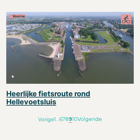
Voorne
Heerlijke fietsroute rond
Hellevoetsluis
…
6
7
8
9
10
Volgende
Vorige
1