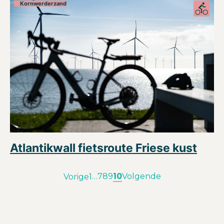
Kornwerderzand
Atlantikwall fietsroute Friese kust
…
7
8
9
10
Volgende
Vorige
1