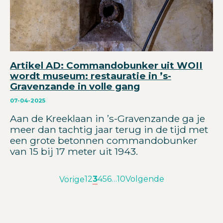
Artikel AD: Commandobunker uit WOII
wordt museum: restauratie in ’s-
Gravenzande in volle gang
07-04-2025
Aan de Kreeklaan in ’s-Gravenzande ga je
meer dan tachtig jaar terug in de tijd met
een grote betonnen commandobunker
van 15 bij 17 meter uit 1943.
1
2
3
4
5
6
…
10
Volgende
Vorige