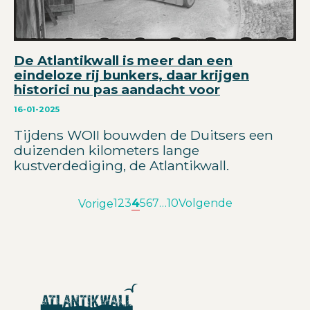
De Atlantikwall is meer dan een
eindeloze rij bunkers, daar krijgen
historici nu pas aandacht voor
16-01-2025
Tijdens WOII bouwden de Duitsers een
duizenden kilometers lange
kustverdediging, de Atlantikwall.
1
2
3
4
5
6
7
…
10
Volgende
Vorige